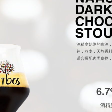
DAR
CHOC
STO
酒精度始终的啤酒
芽，燕麦，天然香
适合搭配肉类食物
6.
酒精