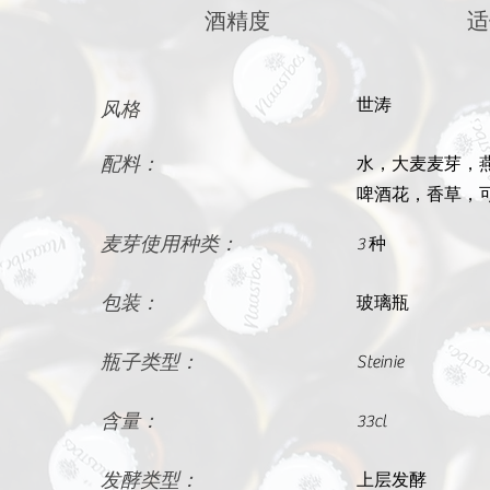
酒精度
适
世涛
风格
配料：
水，大麦麦芽，
啤酒花，香草，
麦芽使用种类：
3 种
包装：
玻璃瓶
瓶子类型：
Steinie
含量：
33cl
发酵类型：
上层发酵