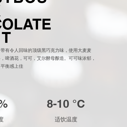
K
OLATE
UT
，带有令人回味的顶级黑巧克力味，使用大麦麦
料，啤酒花，可可，艾尔酵母酿造。可可味浓郁，
，平衡感上佳
7%
8-10 °C
度
适饮温度