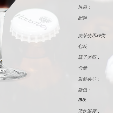
风格：
配料
麦芽使用种类
包装
瓶子类型：
含量
发酵类型：
颜色：
IBU:
适饮温度：