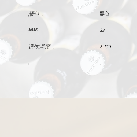
颜色：
黑色
IBU:
23
适饮温度：
8-10℃
.
.