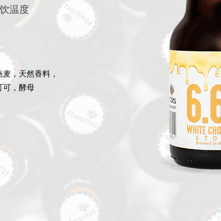
饮温度
燕麦，天然香料，
可可，酵母